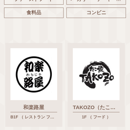
食料品
コンビニ
和楽路屋
TAKOZO（たこぞう）千里中央店
B1F （ レストラン フード ）
1F （ フード ）