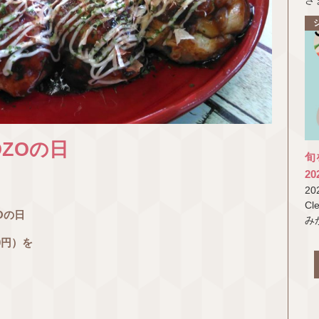
さ
す
OZOの日
旬
2
2
C
Oの日
み
の
0円）を