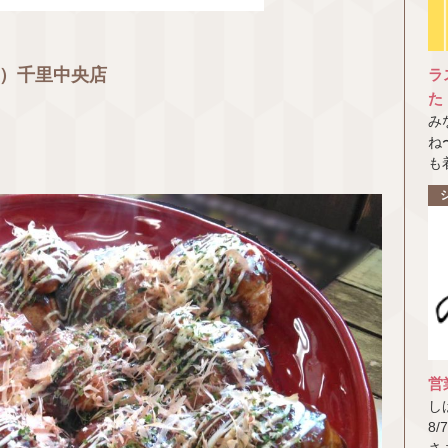
う）千里中央店
ラ
た
み
ね
も
な
営
し
8